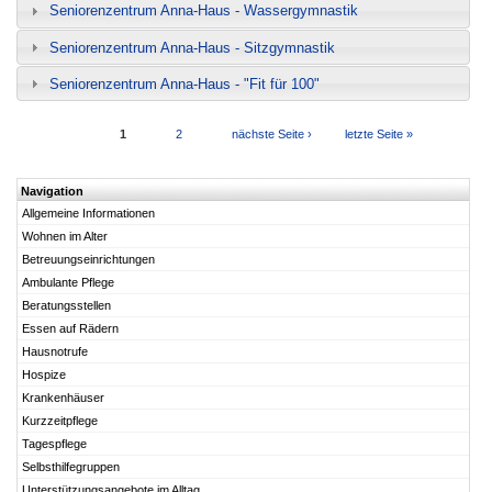
Seniorenzentrum Anna-Haus - Wassergymnastik
Seniorenzentrum Anna-Haus - Sitzgymnastik
Seniorenzentrum Anna-Haus - "Fit für 100"
Seiten
1
2
nächste Seite ›
letzte Seite »
Navigation
Allgemeine Informationen
Wohnen im Alter
Betreuungseinrichtungen
Ambulante Pflege
Beratungsstellen
Essen auf Rädern
Hausnotrufe
Hospize
Krankenhäuser
Kurzzeitpflege
Tagespflege
Selbsthilfegruppen
Unterstützungsangebote im Alltag