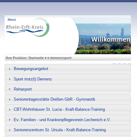
Direkt
zum
Hauptmenü
Menü
PflegeDB Rhein-Erft-Kreis
Inhalt
Sie sind hier
Ihre Position: Startseite
»
»
demenzsport
Lesehilfen:
Bewegungsangebot
Sport trotz(t) Demenz
Rehasport
Seniorentagesstätte Dreßen GbR - Gymnastik
CBT-Wohnhäuser St. Lucia - Kraft-Balance-Training
Ev. Familien - und Krankenpflegeverein Lechenich e.V.
Seniorenzentrum St. Ursula - Kraft-Balance-Training